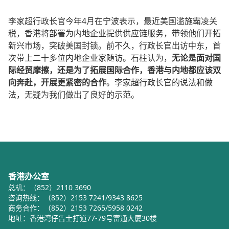
李家超行政长官今年4月在宁波表示，最近美国滥施霸凌关
税，香港将部署为内地企业提供供应链服务，带领他们开拓
新兴市场，突破美国封锁。前不久，行政长官出访中东，首
次带上二十多位内地企业家随访。石柱认为，
无论是面对国
际经贸摩擦，还是为了拓展国际合作，香港与内地都应该双
向奔赴，开展更紧密的合作
。李家超行政长官的说法和做
法，无疑为我们做出了良好的示范。
香港办公室
总机：（852）2110 3690
咨询热线：（852）2153 7241/9343 8625
商务合作：（852）2153 7265/5958 0242
地址：香港湾仔告士打道77-79号富通大厦30楼