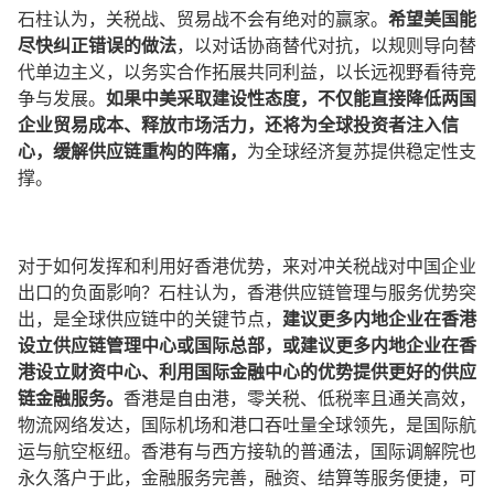
石柱认为，关税战、贸易战不会有绝对的赢家。
希望美国能
尽快纠正错误的做法
，以对话协商替代对抗，以规则导向替
代单边主义，以务实合作拓展共同利益，以长远视野看待竞
争与发展。
如果中美采取建设性态度，不仅能直接降低两国
企业贸易成本、释放市场活力，还将为全球投资者注入信
心，缓解供应链重构的阵痛，
为全球经济复苏提供稳定性支
撑。
对于如何发挥和利用好香港优势，来对冲关税战对中国企业
出口的负面影响？石柱认为，香港供应链管理与服务优势突
出，是全球供应链中的关键节点，
建议更多内地企业在香港
设立供应链管理中心或国际总部，或建议更多内地企业在香
港设立财资中心、利用国际金融中心的优势提供更好的供应
链金融服务。
香港是自由港，零关税、低税率且通关高效，
物流网络发达，国际机场和港口吞吐量全球领先，是国际航
运与航空枢纽。香港有与西方接轨的普通法，国际调解院也
永久落户于此，金融服务完善，融资、结算等服务便捷，可