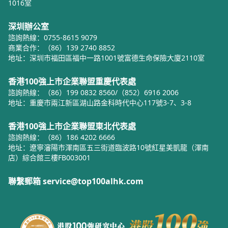
1016室
深圳辦公室
諮詢熱線：0755-8615 9079
商業合作：（86）139 2740 8852
地址：深圳市福田區福中一路1001號富德生命保險大廈2110室
香港100強上市企業聯盟重慶代表處
諮詢熱線：（86）199 0832 8560/（852）6916 2006
地址：重慶市兩江新區湖山路金科時代中心117號3-7、3-8
香港100強上市企業聯盟東北代表處
諮詢熱線：（86）186 4202 6666
地址：遼寧瀋陽市渾南區五三街道臨波路10號紅星美凱龍（渾南
店）綜合館三樓FB003001
聯繫郵箱 service@top100alhk.com