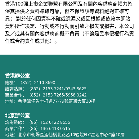
香港100强上市企業聯盟有限公司及有關內容供應商竭力確
保其提供之資料準確可靠，但不保證該等資料絕對正確可
靠； 對於任何因資料不確或遺漏又或因根據或依賴本網站
資料所作决定、行動或不行動而引致之損失或損害，本公司
及／或其有關內容供應商概不負責（不論是民事侵權行為責
任或合約責任或其他）。
香港辦公室
總機：（852）2110 3690
諮詢熱線：（852）2153 7241/9343 8625
商業合作：（852）2153 7265/5958 0242
地址：香港灣仔告士打道77-79號富通大厦30樓
北京辦公室
諮詢熱線：（86）152 0122 8656
商業合作：（86）136 6418 0515
地址：北京市朝陽區酒仙橋北路乙10號院FLC星地中心C座10層